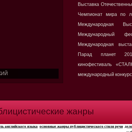
Выставка Отечественн
Чемпионат мира по ле
Международная Выс
Международный фе
Международная выста
Парад планет 20
кинофестиваль «СТАЛ
КИЙ
международный конкурс
блицистические жанры
ль английского языка
основные жанры публицистического стиля речи
дел