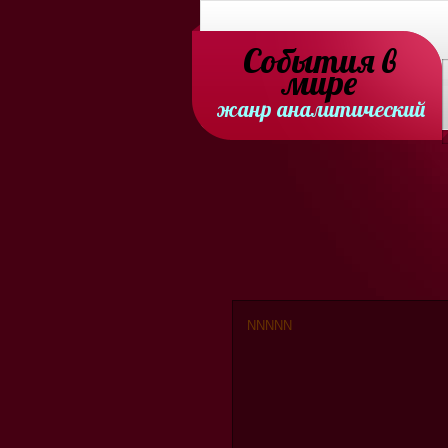
События в
мире
жанр аналитический
N
N
N
N
N