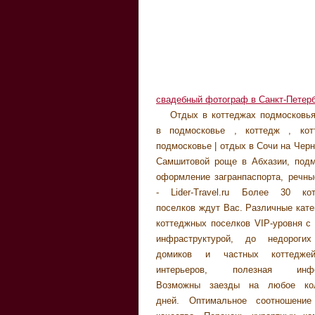
свадебный фотограф в Санкт-Петер
Отдых в коттеджах подмосковья
в подмосковье , коттедж , кот
подмосковье | отдых в Сочи на Чер
Самшитовой роще в Абхазии, подм
оформление загранпаспорта, речны
- Lider-Travel.ru Более 30 ко
поселков ждут Вас. Различные кате
коттеджных поселков VIP-уровня с 
инфраструктурой, до недорогих
домиков и частных коттедже
интерьеров, полезная инфо
Возможны заезды на любое кол
дней. Оптимальное соотношение