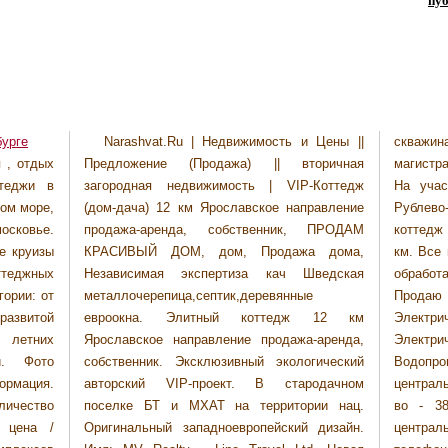
пуб
бурге
Narashvat.Ru | Недвижимость и Цены ||
скважина. Канализация - септик. Газ -
 , отдых
Предложение (Продажа) || вторичная
магистральный. Отопление - газовый котел.
теджи в
загородная недвижимость | VIP-Коттедж
На участке две ели. Продаю коттедж по
ном море,
(дом-дача) 12 км Ярославское направление
Рублево- Успенскому шоссе 20 км. Продаю
осковье.
продажа-аренда, собственник, ПРОДАМ
коттедж по Рублево- Успенскому шоссе 20
е круизы
КРАСИВЫЙ ДОМ, дом, Продажа дома,
км. Все коммуникации центральные. Участок
ттеджных
Независимая экспертиза кач Шведская
обработан, выровнен, огражден, дорожки.
гории: от
металлочерепица,септик,деревянные
Продаю коттедж по Ленинградскому ш.
развитой
евроокна. Элитный коттедж 12 км
Электричество 380 В. Газ - магистральный.
 летних
Ярославское направление продажа-аренда,
Электричество 380 В. Газ - магистральный.
й. Фото
собственник. Эксклюзивный экологический
Водопровод - центральный. Канализация -
рмация.
авторский VIP-проект. В стародачном
центральная. Отопление - газовый котел. Эл-
ичество
поселке БТ и МХАТ на территории нац.
во - 380 В, 15кВт, все коммуникации -
 цена /
Оригинальный западноевропейский дизайн.
центральные, отопление - газовый котел,