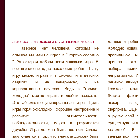
авточехлы из экокожи с установкой москва
далеко и ребе
приятно. Честн
Наверное, нет человека, который не
Холодно означает, что малыш ищет не в
"горячо-холодно" в детстве и всегда
слышал бы или не играл в " горячо-холодно
правильном месте. Опять зимушка-зима
радовался, когда находил долгожданный
". Это старая добрая всем знакомая игра. В
пришла - это значит, что ребенок после
приз. В общем, можно смело сказать, что
неё играло не одно поколение ребят. В эту
выбора правильного направления, идет
игра "горячо-холодно" очень интересная, а
игру можно играть и в школах, и в детских
неправильно. Уже теплее - это значит, что
главное, она имеет свои плюсы. Ведь вы
садиках, и на вечеринках, и на
ребенок двинулся в нужном направлении.
уделите внимание малышу, да и сами
корпоративных вечерах. Ведь в "горячо-
Горячее - малыш подбирается к подарку.
отдохнете. Во-вторых, ребенок научится
холодно" можно играть в любом возрасте!
Жарко - фактически около приза. Совсем
ориентироваться по словам. В-третьих
Это абсолютно универсальная игра. Цель
пожар! - в одном мгновении от своего
"горячо-холодно" сближает родителей и
игры горячо-холодно : хорошее настроение и
сюрприза. Ещё мгновение - и малыш держит
развитие внимательности,
в руках свой заслуженный подарок! Также
наблюдательности, слуха и разумеется
существуют и другие варианты игры "горячо-
дружбы. Игра должна быть честной. Смысл
холодно". К примеру, поиском могут
заключается в том, что вначале должен быть
заниматься несколько детей, но тогда