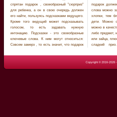
спрятан подарок , своеобразный "сюрприз"
подарок должен достаться всем. Ключевые
для ребенка, а он в свою очередь должен
слова можно заменить хлопками: чем чаще
его найти, пользуясь подсказками ведущего.
хлопки, тем ближе к подарку подбираются
Кроме того ведущий может подсказывать
дети. Можно ограничить время поиска, а
голосом, то есть задавать нужную
можно в качестве приза использовать какой-
интонацию. Подсказки - это своеобразные
либо предмет, например плюшевого медведя
ключевые слова. К ним могут относиться:
или зайца, плюс при его нахождении давать
Совсем замерз , то есть значит, что подарок
сладкий приз. Ребенку будет вдвойне
Copyright © 2016-2026 