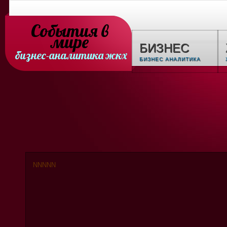
События в
мире
БИЗНЕС
бизнес-аналитика жкх
БИЗНЕС АНАЛИТИКА
N
N
N
N
N