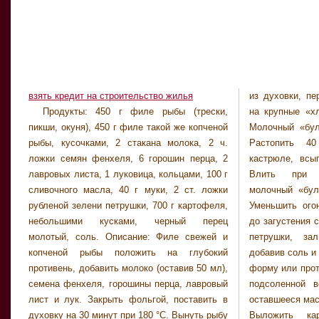
взять кредит на строительство жилья
из духовки, пе
рыбной смеси, 
Продукты: 450 г филе рыбы (трески,
на крупные «хлопья», переложить в миску.
рельефные «волны». Увеличить температуру
пикши, окуня), 450 г филе такой же копченой
Молочный «бульон» процедить через сито.
духовки до 200 °С, запекать кушанье 30 — 40
рыбы, кусочками, 2 стакана молока, 2 ч.
Растопить 40 г сливочного масла в
ложки семян фенхеля, 6 горошин перца, 2
кастрюле, всыпать муку, слегка обжарить.
лавровых листа, 1 луковица, кольцами, 100 г
Влить при постоянном помешивании
сливочного масла, 40 г муки, 2 ст. ложки
молочный «бульон» и довести до кипения.
рубленой зелени петрушки, 700 г картофеля,
Уменьшить огонь, немного потушить смесь
небольшими кусками, черный перец
до загустения соуса. Всыпать в соус зелень
молотый, соль. Описание: Филе свежей и
петрушки, залить им рыбу, размешать,
копченой рыбы положить на глубокий
добавив соль и перец по вкусу, переложить в
противень, добавить молоко (оставив 50 мл),
форму или противень. Картофель отварить в
семена фенхеля, горошины перца, лавровый
подсоленной воде. Воду слить, добавить
лист и лук. Закрыть фольгой, поставить в
оставшееся масло и молоко, размять в пюре.
духовку на 30 минут при 180 °С. Вынуть рыбу
Выложить картофельное пюре поверх