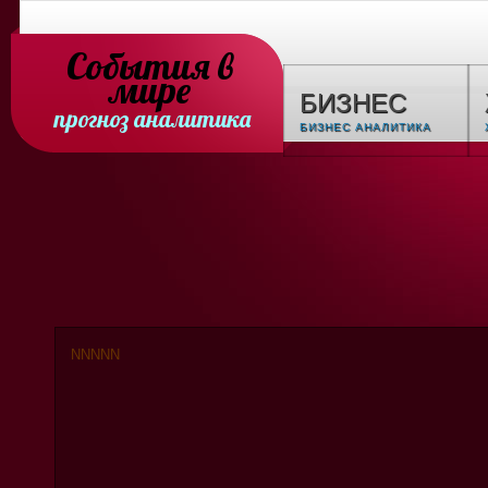
События в
мире
БИЗНЕС
прогноз аналитика
БИЗНЕС АНАЛИТИКА
N
N
N
N
N